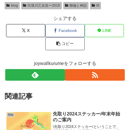
blog
玖珠川乙女岩ー2016
御伽と神話
M
シェアする
X
Facebook
LINE
コピー
joywallkurumeをフォローする
関連記事
先取り2024ステッカー/年末年始
blog
のご案内
\先取り2024ステッカー/ということで、