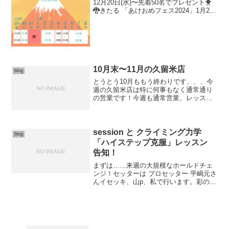
12月20日(水)〜先着50名でプレゼント🐥
🐉きたる 「あけおめフェス2024」1月2
日〜8日にご持参いただけるとジム利用料
or物販(発注やじゃらし含む)10%オ
フ！！！月会員の方へも、月会費500...
10月末〜11月の久留米店
blog
とうとう10月ももう終わりです、、、今
週の久留米店は特に何事もなく通常通り
の営業です！今週も通常営業、レッスン
日問わず随時ボルダリング体験パック
¥3000等の受付をしております
♪10/30(火)14〜2310/31(水)14〜2311/1(...
session と クライミング力学
blog
「ハイステップ克服」レッスン
告知！
まずは……来週の大規模なホールドチェ
ンジ！セッターは プロセッター 平嶋元さ
んイセッキ、山p、私で行います。彩の在
る課題達に仕上げます。お披露目は、
6/10 19:30！！！ぜひともこの日に味わい
ましょう※それに伴い、今週末から課題
が少しづ...