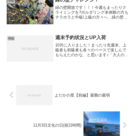
blog
緑の壁開放です！！！今週もまったりク
ライミングを?ボルダリング未体験の方も
チラホラと中級/上級の方々へ…緑の壁チ
ャレンジ、スタートしてます。白テープ
20、26紫テープno.1 〜 no.13(ナンバーが
上がるほどハードに)現在、最高到達は
n...
週末予約状況とUP入荷
blog
10月に入りました！まったり先週末、上
級者も初級者も各々のペースで楽しんで
もらえたのかな、と思います♪「大人のボ
ルダリングはじめてパック3000」随時受
付です。今週末の予約状況です●土曜日は
随時受付できますので、時間都合が合う
方はオススメで...
よだかの星【前編】最難の最弱
11月3日文化の日(祝日時間)