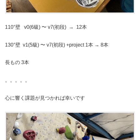
110°壁 v0(6級) 〜 v7(初段) → 12本
130°壁 v1(5級) 〜 v7(初段) +project 1本 → 8本
長もの 3本
。。。。。
心に響く課題が見つかれば幸いです