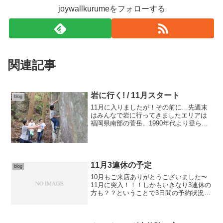
joywallkurumeをフォローする
関連記事
岩に行く! / 11月スタート
blog
11月に入りましたが！その前に…先週末
はみんなで岩に行ってきましたエリアは
福岡県南部の菅岳。1990年代より登られ
ていますが最近では噂を聞かず…。子ど
もも多かったので、目一杯遊ぶには丁度
良いかと思い選定?道路でアップをし、着
地練習を済ませて...
11月3連休の予定
blog
10月もご来店ありがとうございました〜
11月に突入！！！しかもいきなり3連休の
方も？？ということで3日間の予約状況で
すが…●11月2日(土) 11:00-21:00 スムーズ
受付可能17:00-18:00 15分程度の待ち時間
m(._.)m...