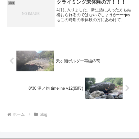
クライミング未体験の方！！！
blog
4月に入りました、新生活に入った方も結
構おられるのではないでしょうか〜〜joy
もこの時期の未体験の方にあわけて、傾
斜の緩い壁の全コースチェンジ！！！同
じ色の石のみを使って登るというふうに
コースができており、石の色で難易度が
違います。パッと見...
天ヶ瀬ボルダー再編(8/5)
8/30 湯ノ釣 timeline v12(四段)
ホーム
blog