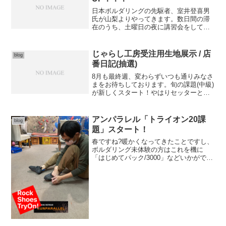
日本ボルダリングの先駆者、室井登喜男
氏が山梨よりやってきます。数日間の滞
在のうち、土曜日の夜に講習会をしてい
ただきます。詳細は…↓ぜひともこの機会
に来店どうぞ♪問い合わせは JOYWALL
もしくは 田嶋一平（facebook可能）ま
じゃらし工房受注用生地展示 / 店
blog
で
番日記(抽選)
8月も最終週、変わらずいつも通りみなさ
まをお待ちしております。旬の課題(中級)
が新しくスタート！やはりセッターとし
ていまだ緊張するものです。楽しく使っ
てもらえると嬉しいです。そして抽選！
旬の課題(中級)チェックシートを提出して
アンパラレル「トライオン20課
blog
くれた方に何か...
題」スタート！
春ですね?暖かくなってきたことですし、
ボルダリング未体験の方はこれを機に
「はじめてパック/3000」などいかがでし
ょう♪〈浮羽の桜並木〉アンパラレルのシ
ューズ来ました！！！アンパラレルのシ
ューズをぜひお試しを?合わせてTryOn20
課題チェ...