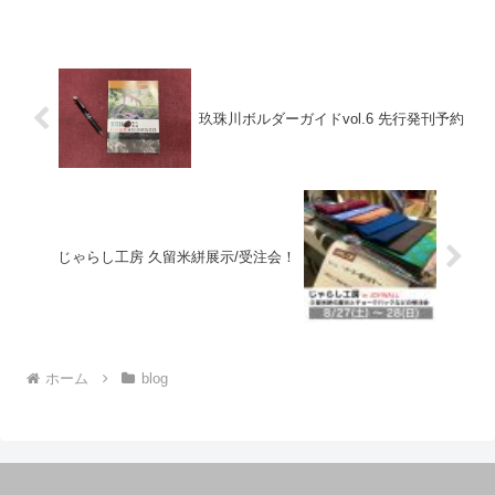
玖珠川ボルダーガイドvol.6 先行発刊予約
じゃらし工房 久留米絣展示/受注会！
ホーム
blog