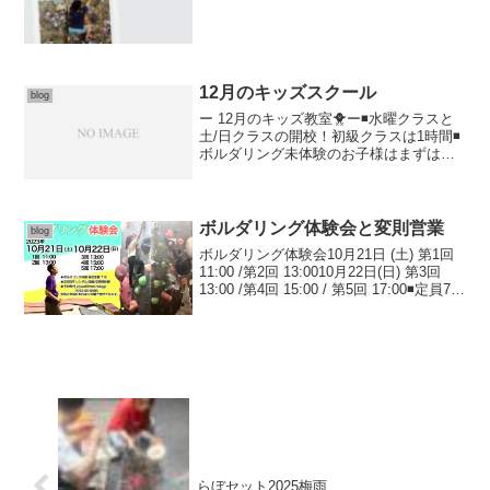
ています。)開催にと...
12月のキッズスクール
blog
ー 12月のキッズ教室🐥ー◾️水曜クラスと
土/日クラスの開校！初級クラスは1時間◾️
ボルダリング未体験のお子様はまずはい
つでも行なっている親子体験がオススメ!
◾️水/土の同時加入も可能ですが中級以上
となります(検定あり)◾️中級以上は平日
の...
ボルダリング体験会と変則営業
blog
ボルダリング体験会10月21日 (土) 第1回
11:00 /第2回 13:0010月22日(日) 第3回
13:00 /第4回 15:00 / 第5回 17:00◾️定員7名
◾️2000円 レンタル/登録/2時間体験/◾️予約
受付中 jo...
らぼセット2025梅雨