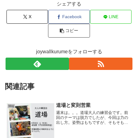
シェアする
X
Facebook
LINE
コピー
joywallkurumeをフォローする
関連記事
道場と変則営業
blog
週末は。。。道場大人の練習会です。前
回のテーマは脱力でしたが、今回は力の
出し方。姿勢はもちですが、そもそも力
が出せる位置にいるのか？ホールドを捉
える際の身体の位置は？そんな話。お楽
しみに(定員10名までです。予約も受付し