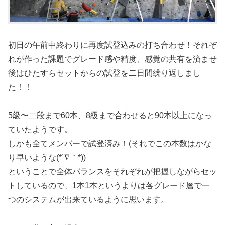
初日の午前中終わりに再度試登込みの打ち合わせ！それぞ
れが作った課題でグレード感や精度、感覚の共有を済ませ
後はひたすらセットからの試登を二日間繰り返しまし
た！！
5級〜二段まで60本、8級まで合わせると90本以上になっ
ていたようです。
しかも全てメンバーで試登済み！(それでこの本数はかな
り早いような(*´∇｀*))
ということで全体バランスをそれぞれが把握しながらセッ
トしているので、1本1本というよりは各グレード層で一
つのシステムが出来ているように思います。