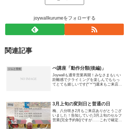
joywallkurumeをフォローする
関連記事
ぺ講座「動作分類(後編)」
ジムと登術
Joywallも通常営業再開！みなさまもいい
距離感でクライミングを楽しんでもらっ
てとても嬉しいです(*´꒳`*)週末もご来店お
待ちしております。★★★★★今日はぺ
講座4-後編 「動作分類(円、直、点)」ア
ップです！反動の話は前回の動画をチ
ェ...
3月上旬の変則日と普通の日
blog
梅、八分咲き2月もご来店ありがとうござ
いました！告知していた3月上旬のセルフ
営業(完全予約制)ですが……これで確定で
す。該当日以外は普通の日なので普通通