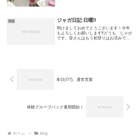
りお待ちしております！もちろんボルダ
リング体験の方も随時受付してます?3/6
(日) 1...
ジャガ日記 日曜‼︎
blog
明けましておめでとうございます！今年
もよろしくお願いします‼︎どうも、じゃが
です。皆さんはもう初登りはお済みでし
か？登ってない方はぜひ‼︎新年が明けて何
か始めたいと思っている方も大歓迎です
(^O^)クリスマスセッションにあけおめセ
ッションと...
本日(7/7)、通常営業
体験グループパック運用開始！
ホーム
blog