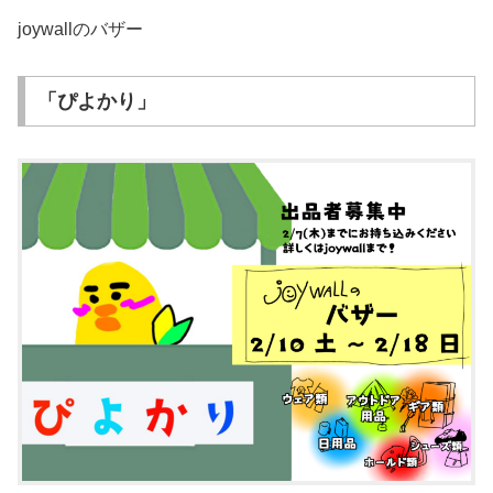
joywallのバザー
「ぴよかり」