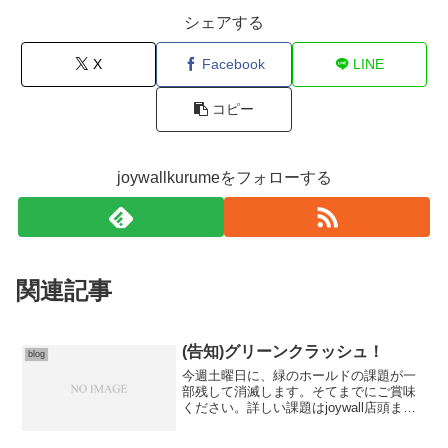
シェアする
X
Facebook
LINE
コピー
joywallkurumeをフォローする
関連記事
(告知)グリーンクラッシュ！
blog
今週土曜日に、緑のホールドの課題が一
部残して消滅します。そてまでにご賞味
ください。詳しい課題はjoywall店頭ま
で。対象となる課題は10本程度です。…
そして来週火曜日にセット水曜に、新た