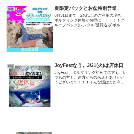
な課題を提供したしますので暫しお待ち
ください。という...
夏限定パックとお盆特別営業
blog
8月31日まで、2名以上のご利用の場合、
ボルダリング体験がお得に！！！！！グ
ループパック(レンタル/登録込み)ボルダ
リングで熱い夏を🔥\8月の変則営業/❶8月
6日は店主出張につきセルフ営業となりま
す☀️❷お盆特別営業8/11(金)〜15(火...
JoyFestなう。3/21(火)は店休日
blog
JoyFest、ボルダリング初めての方も、い
つもの方も、遠方からの来店もありがと
うございます！！！そんな話はまた今
度。来週火曜日,祝日でみなさま来店予定
の方もおられたもしれませんが…3/21は
岩場公開イベントにて店休日となります
🙌何卒よろし...