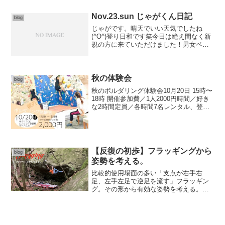
Nov.23.sun じゃがくん日記
blog
じゃがです。晴天でいい天気でしたね
(^O^)登り日和です笑今日は絶え間なく新
規の方に来ていただけました！男女ペア
で来ていただきました^_^課題探し中の場
面ですね！登る前にホールドの確認は大
事ですよね^o^ホールドを取りにいくとき
にどこに足を...
秋の体験会
blog
秋のボルダリング体験会10月20日 15時〜
18時 開催参加費／1人2000円時間／好き
な2時間定員／各時間7名レンタル、登録
料、全てこみ。レンタル着用に靴下は必
要になります。中学生以下は保護者の方
も一緒にご利用お願いします。定員満了
以外は...
【反復の初歩】フラッギングから
blog
姿勢を考える。
比較的使用場面の多い「支点が右手右
足、左手左足で逆足を流す」フラッギン
グ。その形から有効な姿勢を考える。反
復の初歩動作前のポジションじゃがんだ
状態(重心を沈めた状態)。もし次のホール
ドが近くにあればこの状態のまま解決し
ても良いが狙い先は左上...