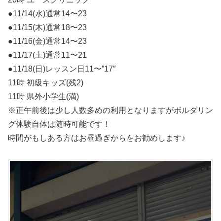
●11/14(水)通常14〜23
●11/15(木)通常18〜23
●11/16(金)通常14〜23
●11/17(土)通常11〜21
●11/18(日)レッスン日11〜”17″
11時 初級キッズ(残2)
11時 県外小学生(満)
※正午前後は少し人数多めの利用となりますがボルダリン
グ体験自体は随時可能です！
時間がもしある方はお昼過ぎからをお勧めします♪