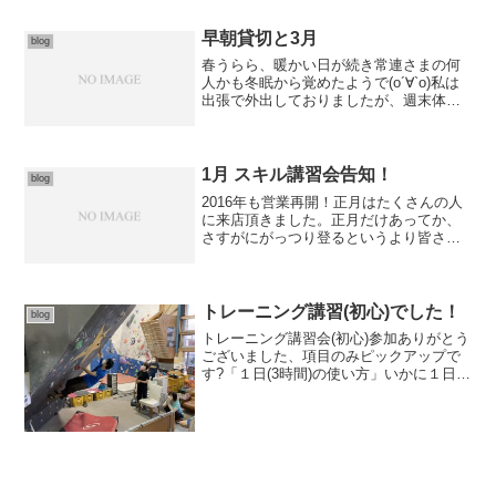
早朝貸切と3月
blog
春うらら、暖かい日が続き常連さまの何
人かも冬眠から覚めたようで(о´∀`о)私は
出張で外出しておりましたが、週末体験
の方もまったり過ごしていたようです
♪(写真はないので適当なやつ、イメージ
です)先月の後半の話、週末は11時からの
営業なのです...
1月 スキル講習会告知！
blog
2016年も営業再開！正月はたくさんの人
に来店頂きました。正月だけあってか、
さすがにがっつり登るというより皆さま
まったり気味でした毎年恒例、年頭所感
と書き初めまだ書かれてない方、お早め
に！！！さて、一月ですが……まず中旬
に、大幅ホールドチェ...
トレーニング講習(初心)でした！
blog
トレーニング講習会(初心)参加ありがとう
ございました、項目のみピックアップで
す?「１日(3時間)の使い方」いかに１日の
練習を効率よく過ごすか。登れそうで登
れない課題の挑戦中は、一瞬で時間がな
くなります。また、そんな課題がないと
きは逆に時間を...