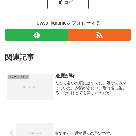
コピー
joywallkurumeをフォローする
関連記事
逢魔が時
グリーンマイル
たどり着いた頃にはすでに、陽が沈みか
けていた。夕陽があたり、岩は橙に染ま
る。それはとても美しいのだが……。険
しいアプローチは、行きの整備により大
幅に楽になった。しかし難解さは健在
で、暗闇の中帰れる自信は無い。すぐに
シューズを履き、アップと決...
雪ですが、通常通りの予定です。