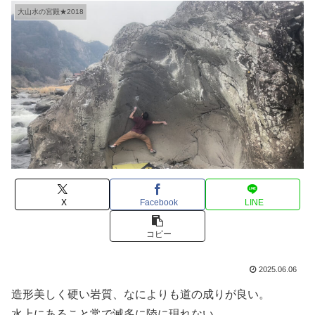
大山水の宮殿★2018
X
Facebook
LINE
コピー
2025.06.06
造形美しく硬い岩質、なによりも道の成りが良い。
水上にあること常で滅多に陸に現れない。