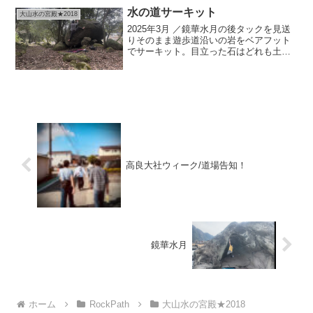
は完璧で、マントルを返...
水の道サーキット
大山水の宮殿★2018
2025年3月 ／鏡華水月の後タックを見送
りそのまま遊歩道沿いの岩をベアフット
でサーキット。目立った石はどれも土と
苔に覆われていたので少しだけ掃除させ
てもらい出逢った順に登っていった。最
後には以前登れなかったハングも登れ、
夕暮れまでの時間を...
高良大社ウィーク/道場告知！
鏡華水月
ホーム
RockPath
大山水の宮殿★2018