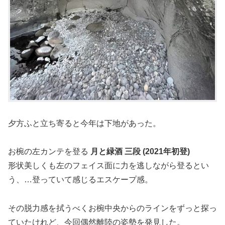
夕方ふと立ち寄ると今年は下地があった。
お椀の左カンテを登る
月と緑酒 三段 (2021年初登)
形状美しくも左のフェイス面に力を逃しながら登るとい
う、…登っていて感じるエスケープ感。
その脱力感を拭うべくお椀中央からのラインをずっと探っ
ていたけれど、今回偶然離陸の姿勢を発見した。