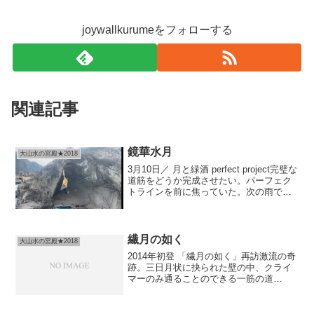
joywallkurumeをフォローする
関連記事
鏡華水月
大山水の宮殿★2018
3月10日／ 月と緑酒 perfect project完璧な
道筋をどうか完成させたい。パーフェク
トラインを前に焦っていた。次の雨で無
くなるかもしれない下地、気候的にトラ
イすら厳しくなるかもしれない。今季中
登りたい。珍しく正午前には岩にい
た。...
繊月の如く
大山水の宮殿★2018
2014年初登 「繊月の如く」再訪激流の奇
跡。三日月状に抉られた壁の中、クライ
マーのみ通ることのできる一筋の道
筋。〜その壁に存在するのは一本のライ
ンのみ。それ以外は弱点はおろか可能性
すら存在しない。可能となるそのライン