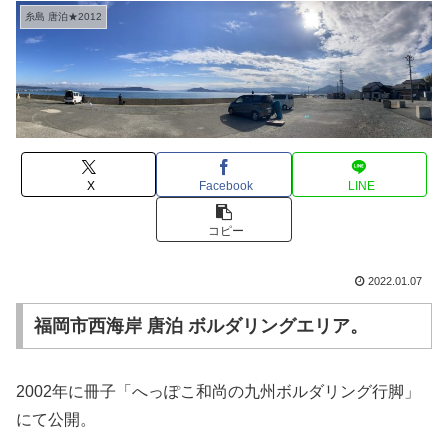
糸島 唐泊★2012
X
Facebook
LINE
コピー
2022.01.07
福岡市西海岸 唐泊 ボルダリングエリア。
2002年に冊子「へっぽこ和尚の九州ボルダリング行脚」
にて公開。