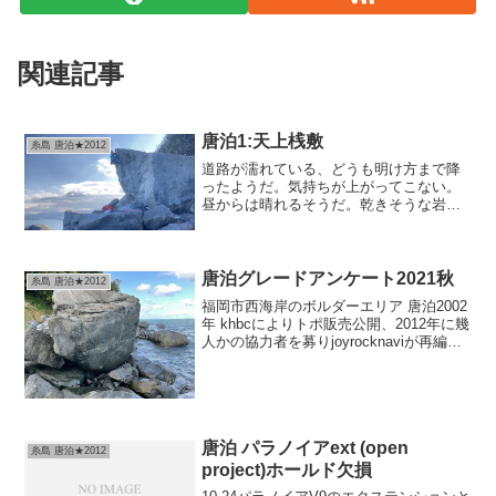
関連記事
唐泊1:天上桟敷
糸島 唐泊★2012
道路が濡れている、どうも明け方まで降
ったようだ。気持ちが上がってこない。
昼からは晴れるそうだ。乾きそうな岩
は…海辺か？ホールド欠損し不可能にな
ったと聞く「凪」を思い出す。時間があ
る時に確認してほしいと言われていたん
だった。ということで唐泊へ...
唐泊グレードアンケート2021秋
糸島 唐泊★2012
福岡市西海岸のボルダーエリア 唐泊2002
年 khbcによりトポ販売公開、2012年に幾
人かの協力者を募りjoyrocknaviが再編再
公開あれから随分と経った。再登が非常
に多い課題とそうではない課題は明白
だ。人気のないもののなかにはいくつ...
唐泊 パラノイアext (open
糸島 唐泊★2012
project)ホールド欠損