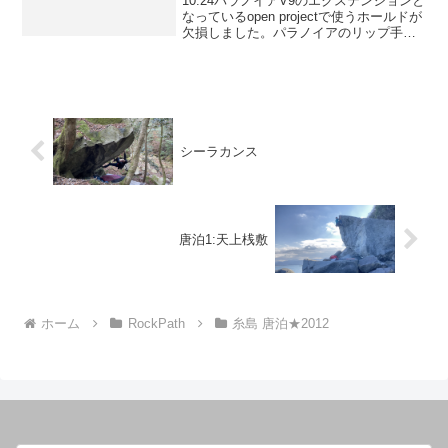
10.24パラノイアV9のエクステンションと
なっているopen projectで使うホールドが
欠損しました。パラノイアのリップ手前
に存在するポケットで、度々欠けていま
したが今回は完全に消滅しました。私の
トライ中でさえ、パラノイアで使った左
ガ...
シーラカンス
唐泊1:天上桟敷
ホーム
RockPath
糸島 唐泊★2012