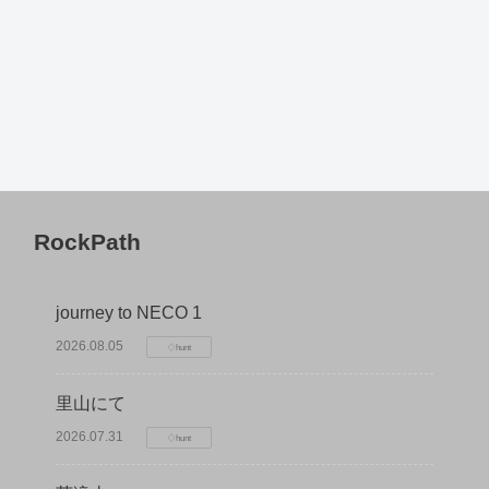
RockPath
journey to NECO 1
2026.08.05
♢hunt
里山にて
2026.07.31
♢hunt