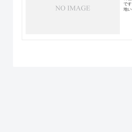
です
地い