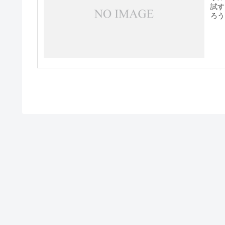
試す
ろう