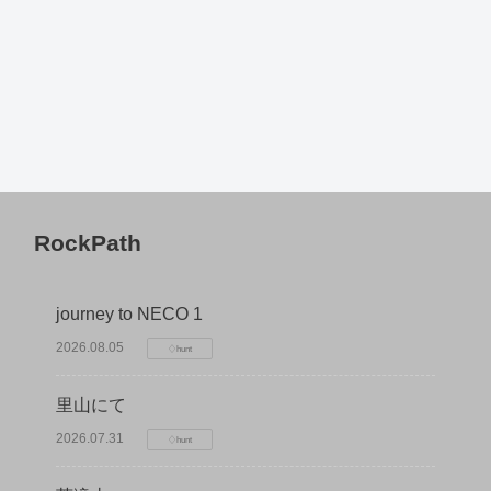
RockPath
journey to NECO 1
2026.08.05
♢hunt
里山にて
2026.07.31
♢hunt