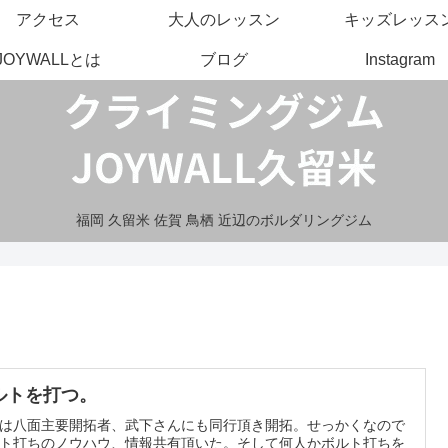
アクセス
大人のレッスン
キッズレッス
JOYWALLとは
ブログ
Instagram
福岡 久留米 佐賀 鳥栖 近辺のボルダリングジム
ルトを打つ。
は八面主要開拓者、武下さんにも同行頂き開拓。せっかくなので
ト打ちのノウハウ、情報共有頂いた。そして何人かボルト打ちを