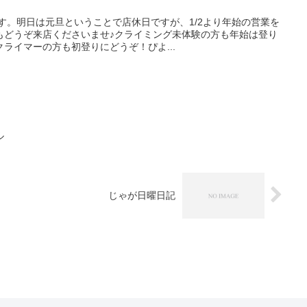
です。明日は元旦ということで店休日ですが、1/2より年始の営業を
もどうぞ来店くださいませ♪クライミング未体験の方も年始は登り
ライマーの方も初登りにどうぞ！ぴよ...
ル
じゃが日曜日記