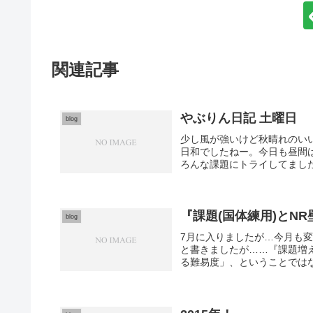
関連記事
やぶりん日記 土曜日
blog
少し風が強いけど秋晴れのい
日和でしたねー。今日も昼間
ろんな課題にトライしてました
『課題(国体練用)とN
blog
7月に入りましたが…今月も
と書きましたが……『課題増
る難易度」、ということではな