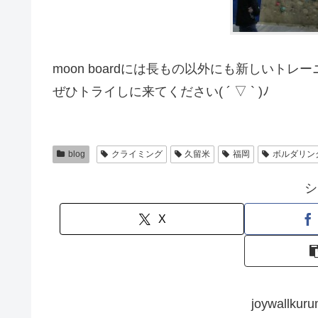
moon boardには長もの以外にも新しいト
ぜひトライしに来てください( ´ ▽ ` )ﾉ
blog
クライミング
久留米
福岡
ボルダリン
シ
X
joywall