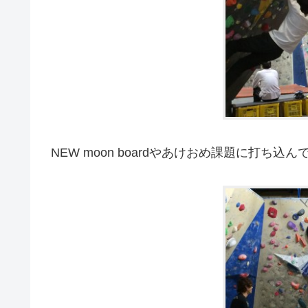
NEW moon boardやあけおめ課題に打ち込