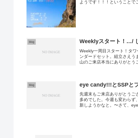
ようです！！！ということでご
Weeklyスタート！…/
blog
Weekly一周目スタート！
ンダードセット。組立さえう
山のご来店本当にありがとうご
eye candy!!!とS
blog
先週末もご来店ありがとうご
多めでした。今週も変わらず
新しようかなと。〜さて、eye cand