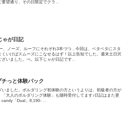
要望通り、その日限定でクラ...
 じゃが日記
タワー、ノーズ、ルーフにそれぞれ3本づつ…今回は、ベタベタにスタ
まくいけばスムーズにこなせるはず！以上告知でした。週末土日沢
ざいました。ぺ。以下じゃが日記です...
SPとプチっと体験パック
ざいました。ボルダリング初体験の方というよりは、初級者の方が
、「大人のボルダリング体験」も随時受付してます♪日記はまた更
y「Dual」8,190- ...