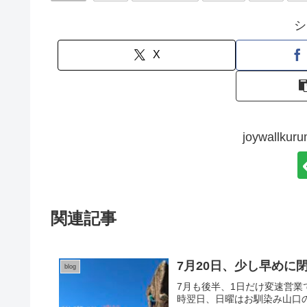
シ
X
joywall
関連記事
7月20日、少し早めに
blog
7月も後半、1日だけ変速営業で
時翌日、日曜はお馴染み山口