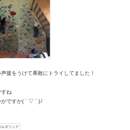
い声援をうけて果敢にトライしてました！
ですね
( ´ ▽ ` )ﾉ
ボルダリング