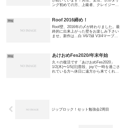
が続いています！男性、女性、ボルダリ
ング初めての方、上級者、クレイジーな
人、joyジャンキー、レッスン生今それぞ
れの層が登りやすく、とてもバランスは
いいように思います。もちろんボルダリ
Roof 2016締め！
blog
ング初めて...
Roof壁、2016年の〆が終わりました。最
終的に出来上がった壁をお楽しみ下さい
ませ。新作は…白 V6/7緑 V3/4マーブル
V1の3本です。解放前解放後は楽しいセ
ッション！落ち着いてからは初級者方
が、挑戦！！！トライしやすくなってい
ると...
あけおめFes2020/年末年始
blog
久々の復活です「あけおめFes2020」
1/2(木)〜1/5(日)普段、joyで一時を過ごさ
れている方へ休日に遠方から来てくれる
方へもちろんJoyにはじめて来てくれる方
にも年始の挨拶を兼ね、全25課題に合わ
せ他もちょこちょこと(*´꒳`*)...
ジップロック！セット勉強会2周目