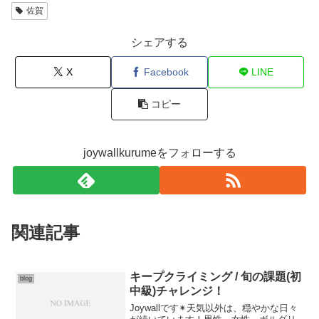
佐賀
シェアする
X
Facebook
LINE
コピー
joywallkurumeをフォローする
関連記事
キープクライミング / 旬の課題(初
blog
中級)チャレンジ！
Joywallです✴︎天気以外は、穏やかな日々