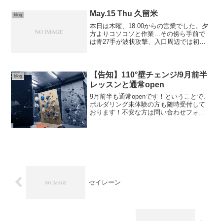
May.15 Thu 久留米
blog
本日は木曜、18:00からの営業でした。夕
方よりコソコソと作業…その傍ら手前で
は青27手が波状攻撃、入口周辺では初級
者達が白を。何の作業中かと……お楽し
みに♪週末はみんなで久々の岩場プチ遠出
ですね！
【告知】110°壁チェンジ/9月前半
blog
レッスンと通常open
9月前半も通常openです！ということで、
ボルダリング未体験の方も随時受付して
おります！不安な方は問い合わせフォー
ムまたはtelでおたずねくださいませ?フッ
トワーク動作前に整え、フットワーク動
作後に整える重心移動の初歩、それぞれ
の局面をしっ...
セイレーン