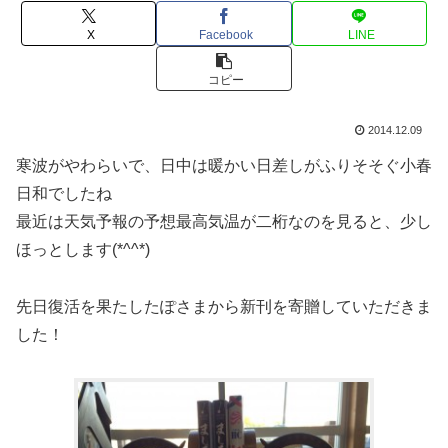
X
Facebook
LINE
コピー
2014.12.09
寒波がやわらいで、日中は暖かい日差しがふりそそぐ小春
日和でしたね
最近は天気予報の予想最高気温が二桁なのを見ると、少し
ほっとします(*^^*)
先日復活を果たしたぽさまから新刊を寄贈していただきま
した！