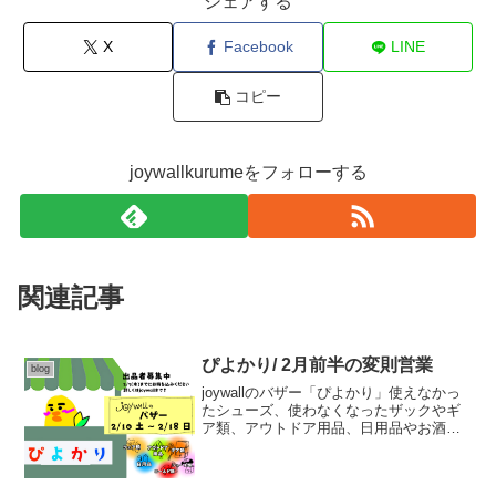
シェアする
X
Facebook
LINE
コピー
joywallkurumeをフォローする
関連記事
ぴよかり/ 2月前半の変則営業
blog
joywallのバザー「ぴよかり」使えなかっ
たシューズ、使わなくなったザックやギ
ア類、アウトドア用品、日用品やお酒、
ウェア類なんでもどぞ！！！本日より預
かり開始🐥バザーの期間は［ 2/10(土) 〜
18(日) ］事前予約も可能です(初日に...