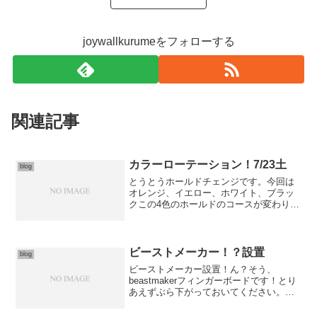
joywallkurumeをフォローする
関連記事
カラーローテーション！7/23土
blog
とうとうホールドチェンジです。今回は
オレンジ、イエロー、ホワイト、ブラッ
クこの4色のホールドのコースが変わりま
す。7/23に解放。午後から時間おきに数
課題解放し、レクチャーを！課題の攻略
というよりは、それらをつかっての技術
習得のための知識で...
ビーストメーカー！？設置
blog
ビーストメーカー設置！ん？そう、
beastmakerフィンガーボードです！とり
あえずぶら下がっておいてください。ぶ
ら下がれるものならば……。岩場をハー
ドに攻めるシーズン突入前に、データを