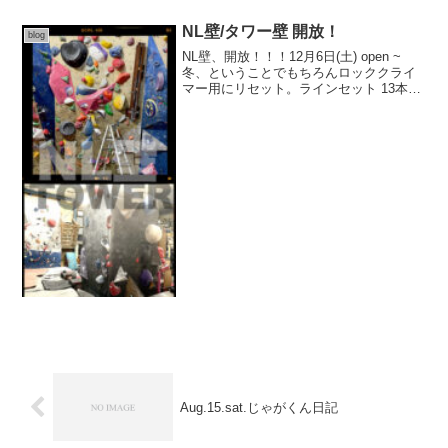
取っておくのも良いと思います。週２日
程度、1日のクライ...
NL壁/タワー壁 開放！
blog
NL壁、開放！！！12月6日(土) open ~
冬、ということでもちろんロッククライ
マー用にリセット。ラインセット 13本基
本の白テープ 2本あわせてポップな課題
をタワー壁に！！！3級までですが何気に
どんな層にも人気の壁TOWER壁、開
放！...
Aug.15.sat.じゃがくん日記