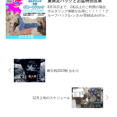
夏限定パックとお盆特別営業
blog
8月31日まで、2名以上のご利用の場合、
ボルダリング体験がお得に！！！！！グ
ループパック(レンタル/登録込み)ボルダ
リングで熱い夏を🔥\8月の変則営業/❶8月
6日は店主出張につきセルフ営業となりま
す☀️❷お盆特別営業8/11(金)〜15(火...
耐久戦2023秋 おわり
12月上旬のスケジュール