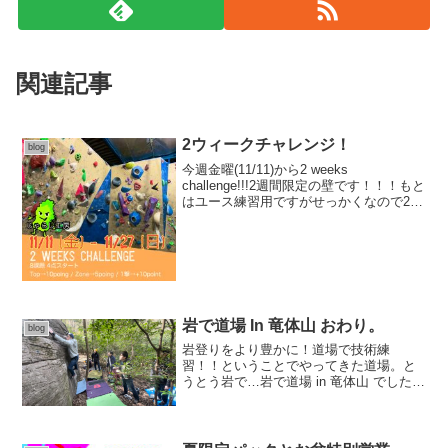
関連記事
2ウィークチャレンジ！
blog
今週金曜(11/11)から2 weeks
challenge!!!2週間限定の壁です！！！もと
はユース練習用ですがせっかくなので2週
間という短い期間で解放。グレードはブ
ラインドですが、内容は v1(5級) …1本
v1/2(4/5級)…1本...
岩で道場 In 竜体山 おわり。
blog
岩登りをより豊かに！道場で技術練
習！！ということでやってきた道場。と
うとう岩で…岩で道場 in 竜体山 でした。
ー 3月20日 ー今回は岩に行き慣れたメン
バー構成でしたが、岩場初級者も安心し
て取り組めるように準備。みんなで名課
題を巡りました...