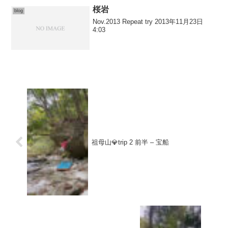
いうことで「大人のボル...
桜岩
blog
Nov.2013 Repeat try 2013年11月23日
4:03
祖母山💎trip 2 前半 – 宝船