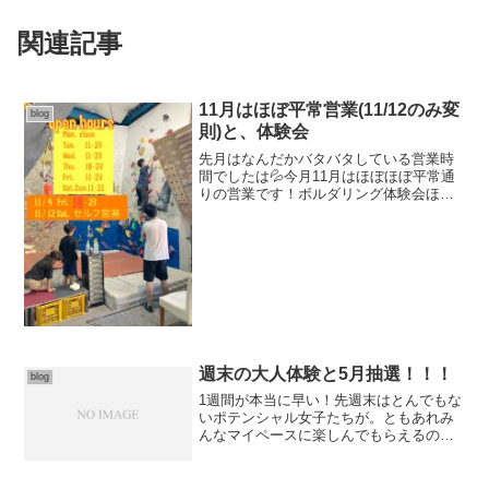
関連記事
11月はほぼ平常営業(11/12のみ変
blog
則)と、体験会
先月はなんだかバタバタしている営業時
間でしたは💦今月11月はほぼほぼ平常通
りの営業です！ボルダリング体験会ほ
か、随時「初めてパック」受付しており
ます！！来週土曜(11/12)のみセルフ営業
になりますのでスケジュール確認よろし
くお願いします。...
週末の大人体験と5月抽選！！！
blog
1週間が本当に早い！先週末はとんでもな
いポテンシャル女子たちが。ともあれみ
んなマイペースに楽しんでもらえるのが
一番！なのでがっつり登れる方も、ちょ
っと苦戦気味の方ものんびりどうぞ〜今
週末も変わらずいつも通り営業です、と