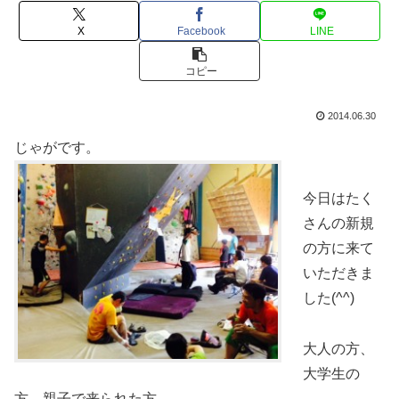
X
Facebook
LINE
コピー
2014.06.30
じゃがです。
今日はたく
さんの新規
の方に来て
いただきま
した(^^)
大人の方、
大学生の
方、親子で来られた方…