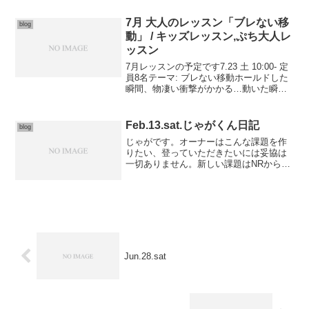
イントでサポートできる上にフリクショ
ンも十分でとて...
7月 大人のレッスン「ブレない移
blog
動」 / キッズレッスン,ぷち大人レ
ッスン
7月レッスンの予定です7.23 土 10:00- 定
員8名テーマ: ブレない移動ホールドした
瞬間、物凄い衝撃がかかる…動いた瞬間
あしがきれる…登りがグラグラする……
そんなあなたへ。衝撃の無くし方/必要分
の初動/動き出し/重心の移行そんな話を...
Feb.13.sat.じゃがくん日記
blog
じゃがです。オーナーはこんな課題を作
りたい、登っていただきたいには妥協は
一切ありません。新しい課題はNRから
ROOFまで課題本数約20本となりそうで
す！今日もたくさんの方にご来店いただ
きました！！！初めての方が来られて
も、登りこまれている方...
Jun.28.sat