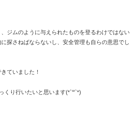
、、ジムのように与えられたものを登るわけではない
的に探さねばならないし、安全管理も自らの意思でし
できていました！
り行いたいと思います(*´꒳`*)
。