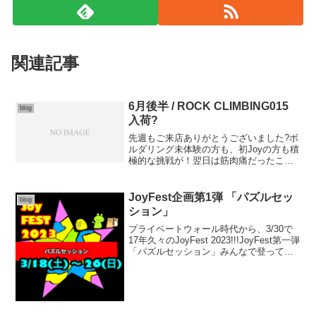
関連記事
6月後半 / ROCK CLIMBING015
blog
入荷?
先週もご来店ありがとうございました?ボ
ルダリング未体験の方も、初Joyの方も積
極的な挑戦が！翌日は筋肉痛だったこと
でしょう?ボルダリングはじめてパックは
通常通り受付してます、今現在は比較的
まったり楽しむことができると思いま
JoyFest企画第1弾 「パズルセッ
blog
す！★★★★★さて...
ション」
プライベートウォール時代から、3/30で
17年久々のJoyFest 2023!!!JoyFest第一弾
「パズルセッション」みんなで登ってパ
ズルを完成させましょ！！！完成したシ
ートに関わった方へプチっと景品が。オ
リジナリティなものも多めで。...