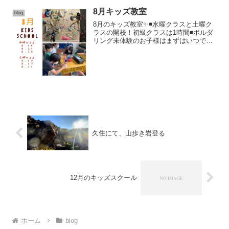
8月キッズ教室
blog
8月のキッズ教室✨◾️水曜クラスと土曜ク
ラスの開校！初級クラスは1時間◾️ボルダ
リング未体験のお子様はまずはいつでも
行なっている親子体験がオススメ!［費
用］短日2500円/月謝6000円［予約/問合
せ］joywall@tsm.bbiq.jp...
久住にて、山歩き岩登る
12月のキッズスクール
ホーム
blog