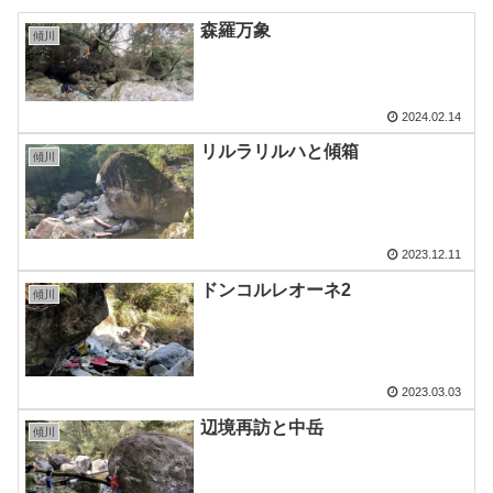
森羅万象
傾川
2024.02.14
リルラリルハと傾箱
傾川
2023.12.11
ドンコルレオーネ2
傾川
2023.03.03
辺境再訪と中岳
傾川