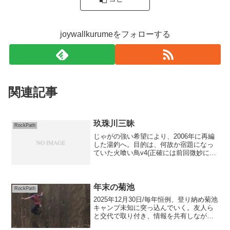
joywallkurumeをフォローする
関連記事
玖珠川三昧
RockPath
じゃがの強い希望により、2006年に再編
した湯釣へ。目的は、何故か宿題になっ
ていた火喰い鳥v4(正確には前回微妙にラ
インの違い低いトラ(ヒクイトラ)になって
いた模様)個人的にはどうでもいいのだ
が、気になっているようで。当たり前だ
が瞬殺して移...
年末の菊池
RockPath
2025年12月30日/毎年恒例、登り納め菊池
キャンプ未知に突っ込んでいく。友人ら
と交代で取り付き、情報を共有しながら
少しずつ高度を上げていく。両日ともに