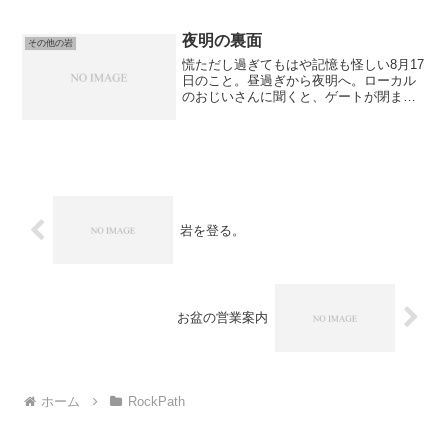
脆めのハイボールをグランドアップで攻
めた。Screenshot友人と交代で取り付き
トラ...
夜明の裏面
その他の岩
慌ただし過ぎてもはや記憶も怪しい8月17
日のこと。昼過ぎから夜明へ。ローカル
のおじいさんに聞くと、ゲートが閉まる
までまだ期間はあるとのこと。とりあえ
ずアップで百年の夜明。前回来た時より
も水量が多く、全般的に取り付くまでに
苦戦した。その後やっ...
岩を登る。
お盆の営業案内
ホーム
RockPath