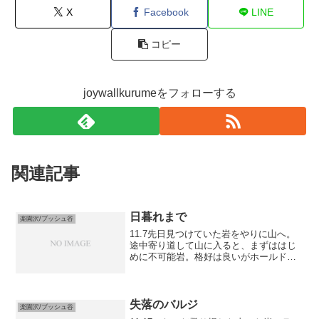
X
Facebook
LINE
コピー
joywallkurumeをフォローする
関連記事
日暮れまで
楽園沢/ブッシュ谷
11.7先日見つけていた岩をやりに山へ。
途中寄り道して山に入ると、まずははじ
めに不可能岩。格好は良いがホールドが
ない、よくある残念岩。その先に、明ら
かにV13以上のハング。今日はこんなの
やるつもりで来たいない、進むと丁度良
さそうなV10あた...
失落のバルジ
楽園沢/ブッシュ谷