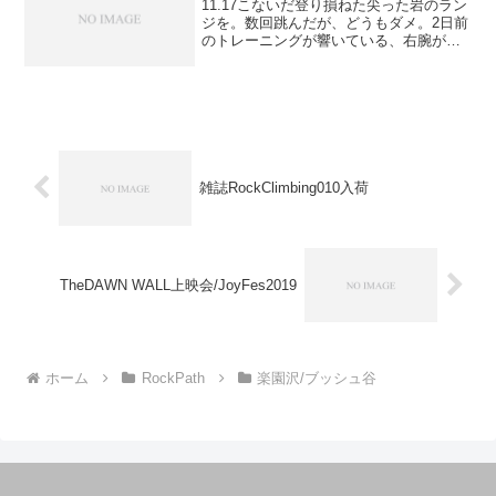
11.17こないだ登り損ねた尖った岩のラン
ジを。数回跳んだが、どうもダメ。2日前
のトレーニングが響いている、右腕が回
復しきっていない。変に踏ん張ってしま
った時の着地ミスが怖いので潔く諦め
る。時間も無い中、1時間を無駄に使って
しまった。慌てて...
雑誌RockClimbing010入荷
TheDAWN WALL上映会/JoyFes2019
ホーム
RockPath
楽園沢/ブッシュ谷