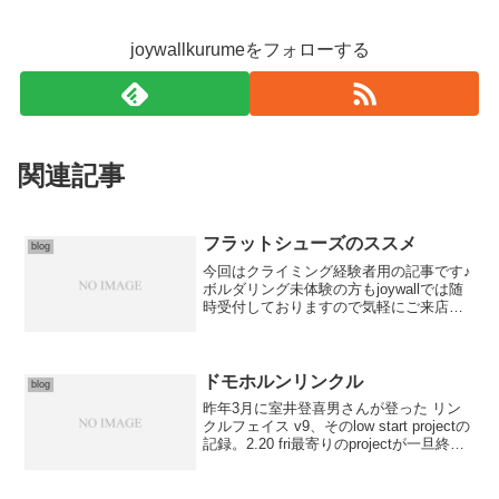
joywallkurumeをフォローする
関連記事
フラットシューズのススメ
blog
今回はクライミング経験者用の記事です♪
ボルダリング未体験の方もjoywallでは随
時受付しておりますので気軽にご来店く
ださいませ〜(*´꒳`*)では、今回は「フラッ
トシューズのススメ」クライミングシュ
ーズ、最近主流のタイプ「ダウントウ」
ここ...
ドモホルンリンクル
blog
昨年3月に室井登喜男さんが登った リン
クルフェイス v9、そのlow start projectの
記録。2.20 fri最寄りのprojectが一旦終了
したので、シーズンの締めに放置気味の
ラインを回収していくことに。1本目は先
に述べたリンク...