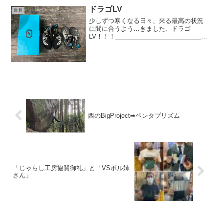
ドラゴLV
道具
少しずつ寒くなる日々、来る最高の状況
に間に合うよう…きました、ドラゴ
LV！！！__________________________
適度な弾力のダウントゥ踏み位置が伝わ
ってくる足裏感その上でのフック性能。
強傾斜で足裏感覚とフックが要求される
課...
西のBigProject➡︎ペンタプリズム
「じゃらし工房協賛御礼」と「VSボル姉
さん」