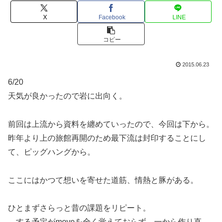
X
Facebook
LINE
コピー
2015.06.23
6/20
天気が良かったので岩に出向く。
前回は上流から資料を纏めていったので、今回は下から。
昨年より上の旅館再開のため最下流は封印することにし
て、ピッグハングから。
ここにはかつて想いを寄せた道筋、情熱と豚がある。
ひとまずさらっと昔の課題をリピート。
…する予定がmoveを全く覚えておらず、一から作り直