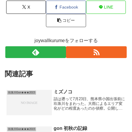
X
Facebook
LINE
コピー
joywallkurumeをフォローする
関連記事
ミズノコ
玖珠川Gon★★★2015
話は遡って7月23日、熊本県小国出張前に
玖珠川をまわった。大雨によるエリア変
化がどの程度あったのか偵察。公開した
エリアを中心にまわった。変化はあるも
のの大体は大丈夫、ただ上流域の一部は
岩が倒れていたりした。そのうちまとめ
たいと思う。登りの方...
gon 初秋の記録
玖珠川Gon★★★2015