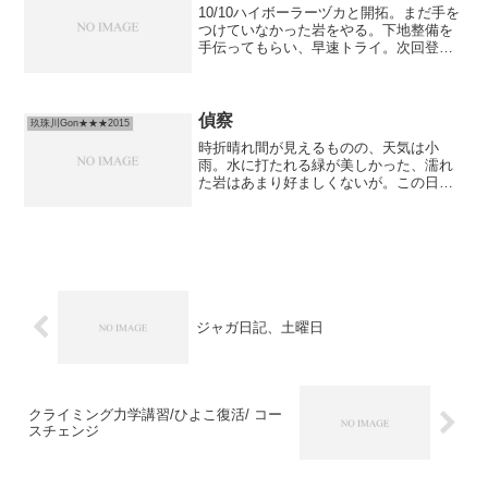
10/10ハイボーラーヅカと開拓。まだ手を
つけていなかった岩をやる。下地整備を
手伝ってもらい、早速トライ。次回登る
予定が、思ったよりも早くもmoveが狙う
ことに。結局1日使い切って登りきった。
愛用のチョークボールが流されて、少し
悲しい気持ち...
偵察
玖珠川Gon★★★2015
時折晴れ間が見えるものの、天気は小
雨。水に打たれる緑が美しかった、濡れ
た岩はあまり好ましくないが。この日
は、2年前諸事情により公開を断念したエ
リアの偵察。以前作ったアプローチも時
が経ちすぎ、壊滅。仲間が4時間かけ新た
なアプローチを作ってくれ...
ジャガ日記、土曜日
クライミング力学講習/ひよこ復活/ コー
スチェンジ