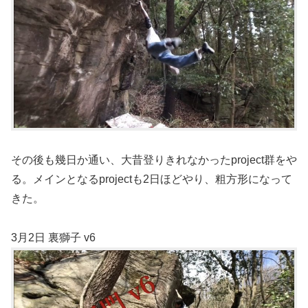
その後も幾日か通い、大昔登りきれなかったproject群をや
る。メインとなるprojectも2日ほどやり、粗方形になって
きた。
3月2日 裏獅子 v6