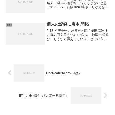
晴天、週末の雨予報、行くしかないと思
いナイトへ。普段10:00過ぎにしか起きな
いのにこの日は早起き、しかもセットと
いうハードワーク…少し無理してる気は
したが、速攻projectを終わらせてすぐ帰
ればい...
週末の記録…庚申,開拓
blog
2.13 初庚申年に数度だけ開く猿田彦神社
に猿の面を買うために並ぶ。1時間半程並
び、もうすぐ買えるということでいうと
ころで実家から電話が。嫌な予感が当た
ってしまった。ばぁちゃんが他界したと
のこと。予定より多く面を買い、店を調
整する。私にとっ...
RedNoahProjectの記録
8/15店番日記「ぴよぼーる暴走」