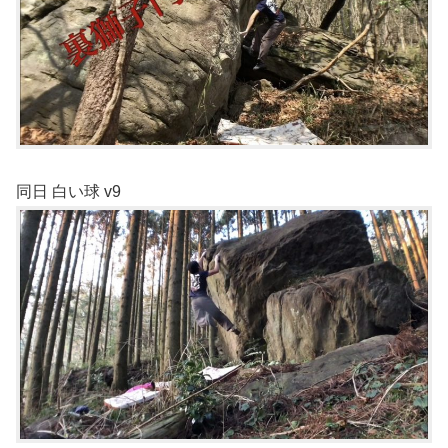
同日 白い球 v9