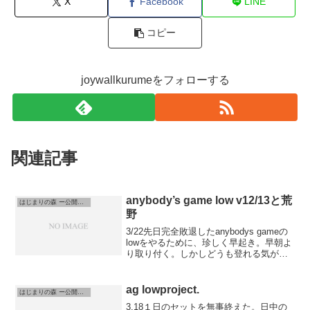
X
Facebook
LINE
コピー
joywallkurumeをフォローする
関連記事
anybody’s game low v12/13と荒
はじまりの森 ー公開調整中
野
3/22先日完全敗退したanybodys gameの
lowをやるために、珍しく早起き。早朝よ
り取り付く。しかしどうも登れる気がし
ない。フック解除のふられがどう考えて
も耐えれる気がしない。とりあえずアッ
プで他のパートのおさらい。今回は心身
ag lowproject.
はじまりの森 ー公開調整中
とも...
3.18１日のセットを無事終えた。日中の