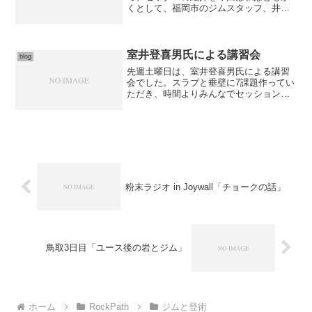
くとして、福岡市のジムスタッフ、井関
さんと山下さんの3人で9本の課題をセッ
トしました。やさしい課題から難しい課
題まで、テイストや色んな要素を三人で
考えながら…...
室井登喜男氏による講習会
blog
先週土曜日は、室井登喜男氏による講習
会でした。スラブと垂壁に7課題作ってい
ただき、時間よりみんなでセッション。
レクチャーもして頂きました。2級 垂壁
オレンジホールド1級 凹角ホワイトホー
ルド初段 垂壁紫ホールドこの3本は未だ
完登が出ていませ...
粉末ラジオ in Joywall「チョークの話」
鳥取3日目「ユース後の岩とジム」
ホーム
RockPath
ジムと登術