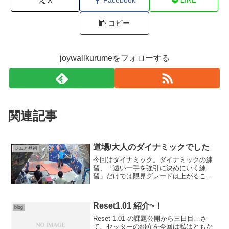
X
Facebook
LINE
コピー
joywallkurumeをフォローする
関連記事
道場/大人のダイナミックでした
ジムと登術
今回はダイナミック。ダイナミックの練
習、「遠い一手を強引に決めにいく練
習」だけでは限界グレードは上がること
があったとしても体の動きは自分の癖が
助長される。それだと時に故障のリスク
があり、時に頭詰まりになる要因が増え
Reset1.01 紹介~！
blog
るという前提。ダイナミック...
Reset 1.01 の課題公開から三日目…さ
て、セッターの紹介を今回は私はともか