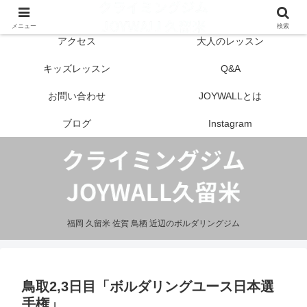
はじめての方へ
営業案内
メニュー
検索
アクセス
大人のレッスン
キッズレッスン
Q&A
お問い合わせ
JOYWALLとは
ブログ
Instagram
福岡 久留米 佐賀 鳥栖 近辺のボルダリングジム
鳥取2,3日目「ボルダリングユース日本選
手権」