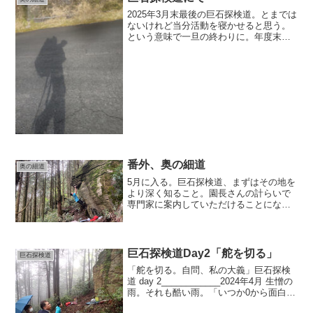
2025年3月末最後の巨石探検道。とまでは
ないけれど当分活動を寝かせると思う。
という意味で一旦の終わりに。年度末に
管理棟の運営体制が変わる。きっと今後
は巨石探検道や奥の細道での活動の在り
方も変わる。色んな感情ごっちゃ混ぜの
なか名残り惜しみに...
番外、奥の細道
奥の細道
5月に入る。巨石探検道、まずはその地を
より深く知ること。園長さんの計らいで
専門家に案内していただけることになっ
た。色々と声をかけてくれ5月は食草の先
生。その日が楽しみで仕方なかった。5月
13日 とうとうその日が来た、と書きたい
ところだけど...
巨石探検道Day2「舵を切る」
巨石探検道
「舵を切る。自問、私の大義」巨石探検
道 day 2____________2024年4月 生憎の
雨。それも酷い雨。「いつか0から面白い
ことを一緒にやりたいね」と話していた