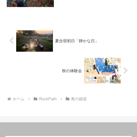
モリッシーと駐車場で合流し園長さんに
挨拶に行く。のち山に入る。降り続く...
夏合宿初日「静かな日」
秋の体験会
ホーム
RockPath
奥の細道