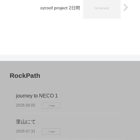
ozroof project 2日間
RockPath
journey to NECO 1
2026.08.05
♢hunt
里山にて
2026.07.31
♢hunt