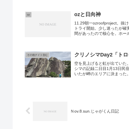
ozと日向神
oz
11.29朝一ozroofpro
トライ開始。少し迷ったが確
間があったので核心を。ホール
クリノシマDay2「ト
その他ナイト含む
空を見上げると虹が出ていた
シマの記録二日目1月13日
いたが岬のエリアに決まった。
Ｎov.8.sun.じゃがくん日記