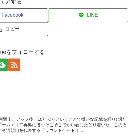
ェアする
Facebook
LINE
コピー
kurumeをフォローする
け河頭山。アップ後、15年ぶりということで微かな記憶を頼りに動
ドームエリア再奥に潜むそこそこでかい石にたどり着いた。この石
そ河頭山を代表する「ラウンドヘッドオ...