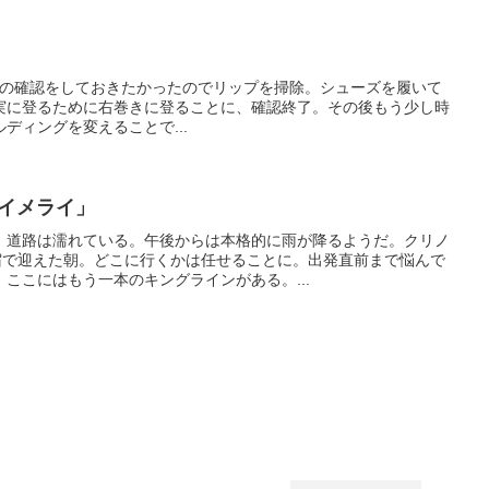
ject。抜けの確認をしておきたかったのでリップを掃除。シューズを履いて
実に登るために右巻きに登ることに、確認終了。その後もう少し時
ディングを変えることで...
ロイメライ」
。道路は濡れている。午後からは本格的に雨が降るようだ。クリノ
民宿で迎えた朝。どこに行くかは任せることに。出発直前まで悩んで
ここにはもう一本のキングラインがある。...