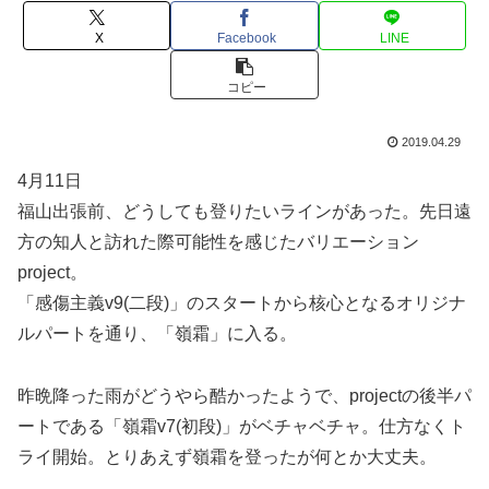
X
Facebook
LINE
コピー
2019.04.29
4月11日
福山出張前、どうしても登りたいラインがあった。先日遠
方の知人と訪れた際可能性を感じたバリエーション
project。
「感傷主義v9(二段)」のスタートから核心となるオリジナ
ルパートを通り、「嶺霜」に入る。
昨晩降った雨がどうやら酷かったようで、projectの後半パ
ートである「嶺霜v7(初段)」がベチャベチャ。仕方なくト
ライ開始。とりあえず嶺霜を登ったが何とか大丈夫。