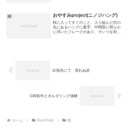
ーフから勢いよく足を引っこ抜くとその
まま蝮もとんでいった。心折られ、この
日はこのまま何もせず…。再び訪れる事
もなかった。〜時が経つ...
おやすみproject(ニノジハング)
櫓
秋に入ってすぐのこと、入り組んだ沢の
先にあるハングに着手。中間部に明らか
に浮いたフレークがあり、そいつを剥が
す際に腰を痛めてしまった。剥がれた後
に残ったホールドは明らかに悪い…トラ
イするだけ無駄な気がしたが、とりあえ
ずやる。腰が回復するまで...
出張先にて、登れぬ岩
GW前半とボルダリング体験
ホーム
RockPath
櫓