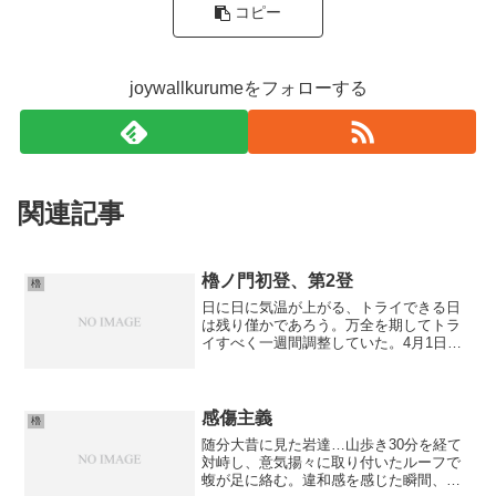
コピー
joywallkurumeをフォローする
関連記事
櫓ノ門初登、第2登
櫓
日に日に気温が上がる、トライできる日
は残り僅かであろう。万全を期してトラ
イすべく一週間調整していた。4月1日、
櫓project3日目。3トライ目で人差し指の
先が裂けた。終わった…。後味悪すぎる
ので、先日クリムが登ったフェイス中央
の「刃武 v...
感傷主義
櫓
随分大昔に見た岩達…山歩き30分を経て
対峙し、意気揚々に取り付いたルーフで
蝮が足に絡む。違和感を感じた瞬間、ル