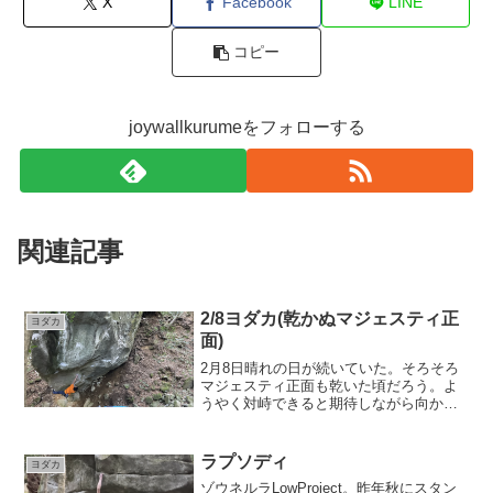
X
Facebook
LINE
コピー
joywallkurumeをフォローする
関連記事
2/8ヨダカ(乾かぬマジェスティ正
ヨダカ
面)
2月8日晴れの日が続いていた。そろそろ
マジェスティ正面も乾いた頃だろう。よ
うやく対峙できると期待しながら向かっ
た。迎えてくれたのは前見た光景と同じ
よう、濡れたマジェスティ。今日は一日
晴れだ。夕方には多少マシになる気がし
ラプソディ
ヨダカ
て、待つことに。11時...
ゾウネルラLowProject。昨年秋にスタン