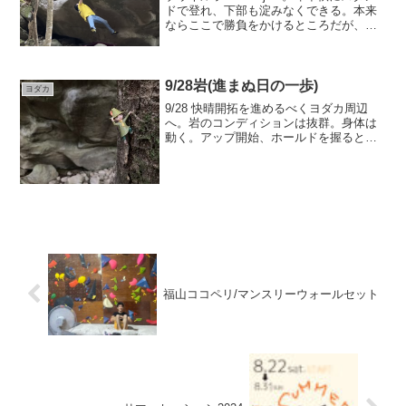
ドで登れ、下部も淀みなくできる。本来
ならここで勝負をかけるところだが、今
季の最優先は公開迫るヒスイのproject。
春にまわした。山深いよだかの森。雪は
溶け日ももう長い。3月6日よだかの森を
歩く...
9/28岩(進まぬ日の一歩)
ヨダカ
9/28 快晴開拓を進めるべくヨダカ周辺
へ。岩のコンディションは抜群。身体は
動く。アップ開始、ホールドを握ると指
先が痛い…。思えば昨日も岩で20本以上
登っている。指かわがほぼほぼない。仕
方ないので一番やりたかったラインの
moveだけバラし、...
福山ココペリ/マンスリーウォールセット