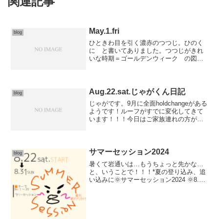
関連記事
May.1.fri
blog
ひときわ目を引く濃赤のつつじ。ひのく
に と書いてありました。つつじがきれ
いな時期＝ゴールデンウィーク の図式
は、ことしもあてはまるみたい＾＾冷た
いものを入れるためのマイボトルをひっ
ぱりだしてきただけで、テンション上が
ります。ひよこvol2 ...
Aug.22.sat.じゃがくん日記
blog
じゃがです。9月に全面holdchangeがある
ようです！ルーフがすでに変化してきて
います！！！今日はご家族連れの方が多
く来られてました。何度も同じ課題で落
ちているお子さんを見て、お父さんが
「足を先においた方がいいんじゃない
か」などアドバイ...
サマーセッション2024
blog
暑くて岩通いは…もうちょっと先かな…
と、いうことで！！！*夏の登り込み、追
い込みに🌞サマーセッション2024 🌞8.22
（土）スタートオレンジテープno.1 〜
20(夏も終わるけれど。。。)中級者の方か
ら上級者の方へ🔥がっつり登り込んじ...