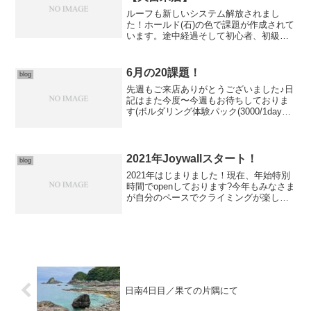
ルーフも新しいシステム解放されまし
た！ホールド(石)の色で課題が作成されて
います。途中経過そして初心者、初級
者、中級者用のv0〜v3あたりまでは……
★一見して直感的に感じ取れるライン！
(写真をみてもらえればわかります！)実際
6月の20課題！
blog
見るとワクワクす...
先週もご来店ありがとうございました♪日
記はまた今度〜今週もお待ちしておりま
す(ボルダリング体験パック(3000/1day全
込み)も随時受付！6月の課題…先日の
「Tower壁チェンジ」に合わせ、各壁に複
数本全20課題、ぜひご堪能くださいま
せ...
2021年Joywallスタート！
blog
2021年はじまりました！現在、年始特別
時間でopenしております?今年もみなさま
が自分のペースでクライミングが楽しめ
ますように！まったりとお待ちしており
ますあけおめfes 1/2〜1/10期間中、fes課
題チャレンジもあわせてぜひ?3本完...
日南4日目／果ての片隅にて