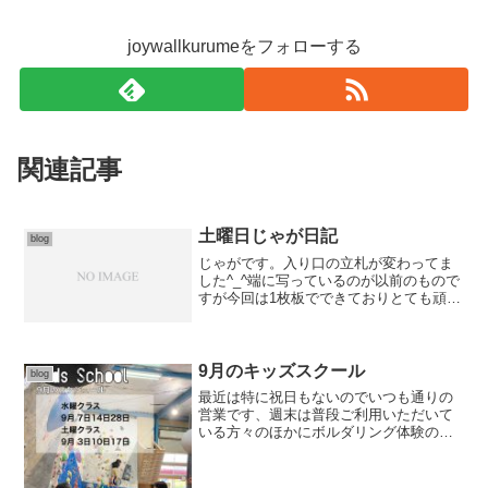
joywallkurumeをフォローする
関連記事
土曜日じゃが日記
blog
じゃがです。入り口の立札が変わってま
した^_^端に写っているのが以前のもので
すが今回は1枚板でできておりとても頑丈
そうです！とうとう壁が変わりましたね‼︎
カッコイイ！側面ができたことで凹角を
利用した立体的な動きができるようにな
ってます！！！...
9月のキッズスクール
blog
最近は特に祝日もないのでいつも通りの
営業です、週末は普段ご利用いただいて
いる方々のほかにボルダリング体験の方
も増えてきました。なんだかそれぞれほ
のぼのしてますね。9月キッズスクールボ
ルダリングが大好きなキッズたちに向け