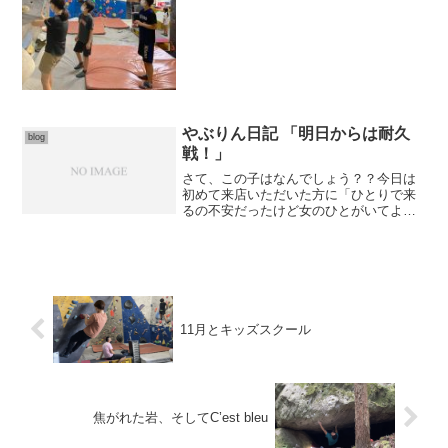
たスクールです。水曜ク...
やぶりん日記 「明日からは耐久
blog
戦！」
さて、この子はなんでしょう？？今日は
初めて来店いただいた方に「ひとりで来
るの不安だったけど女のひとがいてよか
ったー」なんて言っていただきした。う
れしいですね(*^^*)楽しんでのぼっていた
だいていたので更にうれしかったです。
のぼってみたいけ...
11月とキッズスクール
焦がれた岩、そしてC’est bleu