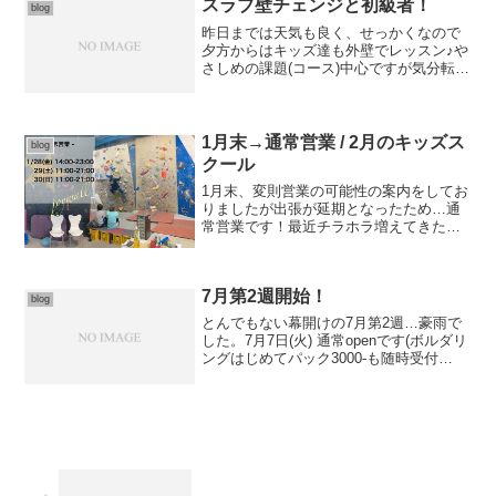
スラブ壁チェンジと初級者！
blog
昨日までは天気も良く、せっかくなので
夕方からはキッズ達も外壁でレッスン♪や
さしめの課題(コース)中心ですが気分転換
にもなるかと(*´∇｀*)さて、ボルダリング
初体験の方がまずはじめに挑戦する壁
「スラブ壁」心機一転ホールドチェンジ
です！！！経...
1月末→通常営業 / 2月のキッズス
blog
クール
1月末、変則営業の可能性の案内をしてお
りましたが出張が延期となったため…通
常営業です！最近チラホラ増えてきたボ
ルダリング未体験の方への「ボルダリン
グ初めてパック?」随時受付しております
ー告知が続きますが…2022年2月 キッズ
7月第2週開始！
スクール水曜ク...
blog
とんでもない幕開けの7月第2週…豪雨で
した。7月7日(火) 通常openです(ボルダリ
ングはじめてパック3000-も随時受付
中)Joyは土砂災害、水害ともにハザード
マップ上安全地帯です。ということで
openしております、筑後川氾濫したらさ
す...