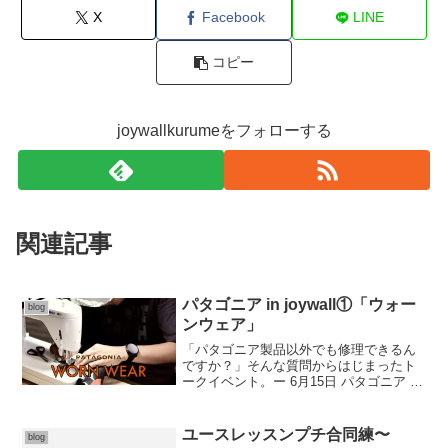
X
Facebook
LINE
コピー
joywallkurumeをフォローする
関連記事
パタゴニア in joywall①「ウォー
blog
ンウェア」
「パタゴニア製品以外でも修理できるん
ですか？」そんな質問からはじまったト
ークイベント。ー 6月15日 パタゴニア in
JoyWall【 12:00 〜 17:00 WORN WEAR
】パタゴニアのリペアチームがjoywallに
やってきて...
ユースレッスンプチ合同練〜
blog