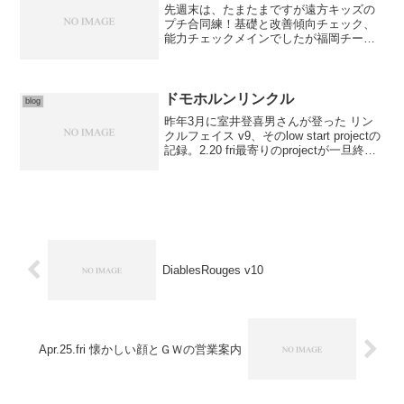
先週末は、たまたまですが遠方キッズの
プチ合同練！基礎と改善傾向チェック、
能力チェックメインでしたが福岡チーム
はみはじめて一定期間経ったということ
や、年が変わったということで、再度お
話し合い。進路を明確にしました。身体
は順調に思えますがただ単...
ドモホルンリンクル
blog
昨年3月に室井登喜男さんが登った リン
クルフェイス v9、そのlow start projectの
記録。2.20 fri最寄りのprojectが一旦終了
したので、シーズンの締めに放置気味の
ラインを回収していくことに。1本目は先
に述べたリンク...
DiablesRouges v10
Apr.25.fri 懐かしい顔とＧＷの営業案内