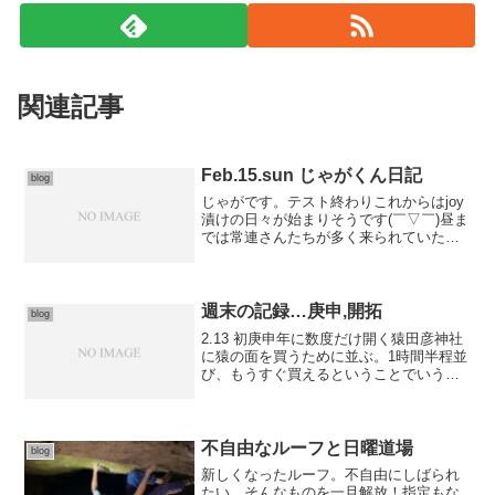
関連記事
Feb.15.sun じゃがくん日記
blog
じゃがです。テスト終わりこれからはjoy
漬けの日々が始まりそうです(￣▽￣)昼ま
では常連さんたちが多く来られていたの
で先日のイベントだったヒヨコ課題、大
道場課題をされてました。ヒヨコ課題は
全10課題を登ると缶バッチが手に入るよ
うになってます...
週末の記録…庚申,開拓
blog
2.13 初庚申年に数度だけ開く猿田彦神社
に猿の面を買うために並ぶ。1時間半程並
び、もうすぐ買えるということでいうと
ころで実家から電話が。嫌な予感が当た
ってしまった。ばぁちゃんが他界したと
のこと。予定より多く面を買い、店を調
整する。私にとっ...
不自由なルーフと日曜道場
blog
新しくなったルーフ。不自由にしばられ
たい、そんなものを一旦解放！指定もな