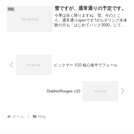
サイズがやってきます。そしてその...
雪ですが、通常通りの予定です。
blog
今季は良く降りますね、雪。今のとこ
ろ、通常通りopenです?ボルダリング未体
験の方も「はじめてパック3000」にて随
時受付しておりますので、マスク持参の
上ご来店くださいませ♪もし今後の天気で
営業に影響しそうな場合は、snsにて告知
したいと思...
ビックマー V10 核心後半でフォール
DiablesRouges v10
ホーム
blog