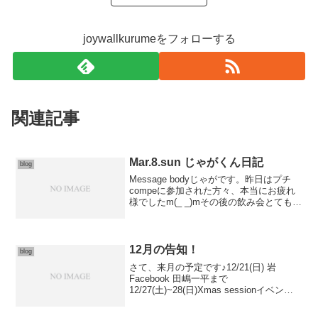
joywallkurumeをフォローする
関連記事
Mar.8.sun じゃがくん日記
blog
Message bodyじゃがです。昨日はプチ
compeに参加された方々、本当にお疲れ
様でしたm(_ _)mその後の飲み会とても楽
しくさせていただきました！joyに宿泊さ
れた皆さん、最後までお片づけしていた
だきありがとうございます︎とても快...
12月の告知！
blog
さて、来月の予定です♪12/21(日) 岩
Facebook 田嶋一平まで
12/27(土)~28(日)Xmas sessionイベント
を企画中。第一段は シューズメーカー、
ファイブテンの主要モデルのたくさんの