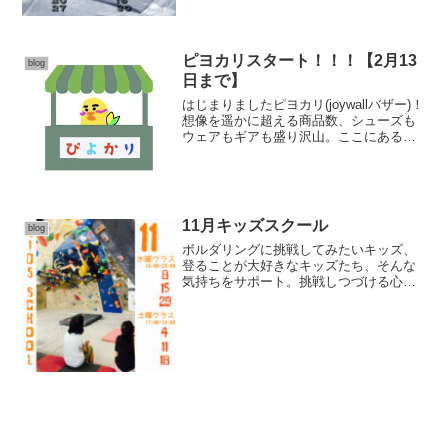
ピヨカリスタート！！！【2月13
blog
日まで】
はじまりましたピヨカリ(joywallバザー)！
想像を遥かに超える商品数、シューズも
ウェアもギアも盛り沢山。ここにある装
備だけでシューズとギア詰め込んでマッ
ト担いで岩に行ってコーヒー豆を挽いて
淹れてのんびり暖かく過ごせます🐥(チョ
ークは店頭...
11月キッズスクール
blog
ボルダリングに挑戦してみたいキッズ、
登ることが大好きなキッズたち、そんな
気持ちをサポート。挑戦しつづける心
を！ー 11月のキッズスクール ー水曜クラ
スと土曜クラスの開校！【月謝 6000- / 単
発2500- 】※３日以上前の予約お願いし
ま...