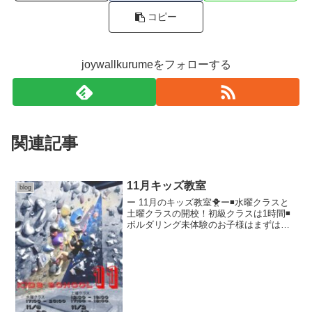
コピー
joywallkurumeをフォローする
関連記事
11月キッズ教室
blog
ー 11月のキッズ教室🐥ー◾️水曜クラスと
土曜クラスの開校！初級クラスは1時間◾️
ボルダリング未体験のお子様はまずはい
つでも行なっている親子体験がオススメ!
◾️水/土の同時加入も可能ですが中級以上
となります(検定あり)◾️中級以上は平日の
自...