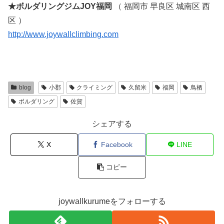
★ボルダリングジムJOY福岡
（ 福岡市 早良区 城南区 西
区 ）
http://www.joywallclimbing.com
blog
小郡
クライミング
久留米
福岡
鳥栖
ボルダリング
佐賀
シェアする
X
Facebook
LINE
コピー
joywallkurumeをフォローする