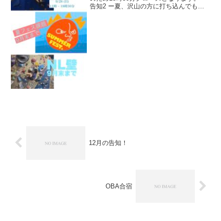
告知2 ー夏、沢山の方に打ち込んでもら
った夏フェス課題。10月のイベントのた
め消滅します。ぜひ今一度見直しどうで
しょうー 告知3 ーNL壁チェンジで
す！！！...
12月の告知！
OBA合宿