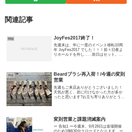
関連記事
JoyFes2017終了！
blog
先週末は、年に一度のイベント移転10周
年 JoyFes2017 でした！！！前々日夜よ
りホールドを外し……前日はセット。大
分のジム、daibuの大さんの協力のもとい
つも以上のセット速度です。当日早朝に
全ての準備が完了し、11:00から皆様を...
Beardブラシ再入荷！/今週の変則
blog
営業
先週もご来店ありがとうございました！
天気が悪く、岩に行けなかった方が多か
ったと思います?お立ち寄りありがとうご
ざいました。ボルダリング未体験の方も
随時受付しております。マスク持参の上
ご来店くださいませ、不安な方も連絡お
待ちしています♪Bea...
変則営業と課題消滅案内
blog
ー 告知1 ー今週末、9月28日は道場開催
のため18時30分クローズとなります。ー