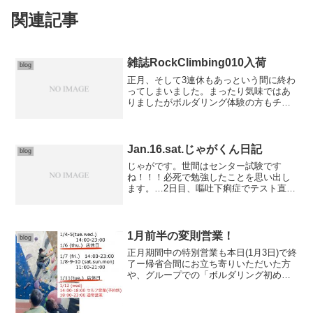
関連記事
雑誌RockClimbing010入荷
blog
正月、そして3連休もあっという間に終わ
ってしまいました。まったり気味ではあ
りましたがボルダリング体験の方もチラ
チラと♪夜はもちろん遠方のレッスン生の
トレーニング(*´∇｀*)遠方レッスン生たち
は全般的に…星板チェンジと新年に合わ
せ心機一転！...
Jan.16.sat.じゃがくん日記
blog
じゃがです。世間はセンター試験です
ね！！！必死で勉強したことを思い出し
ます。…2日目、嘔吐下痢症でテスト直後
病院に搬送された悲しい思い出もありま
す(￣▽￣)学生さんたちが頑張ってきた成
果を発揮できることを心から祈っており
ます！！！joyでの...
1月前半の変則営業！
blog
正月期間中の特別営業も本日(1月3日)で終
了ー帰省合間にお立ち寄りいただいた方
や、グループでの「ボルダリング初めて
パック」の方も！1月前半は、正月振替休
日や成人の日などもあり変則営業が続き
ます。以下ご確認お願いします?セルフ営