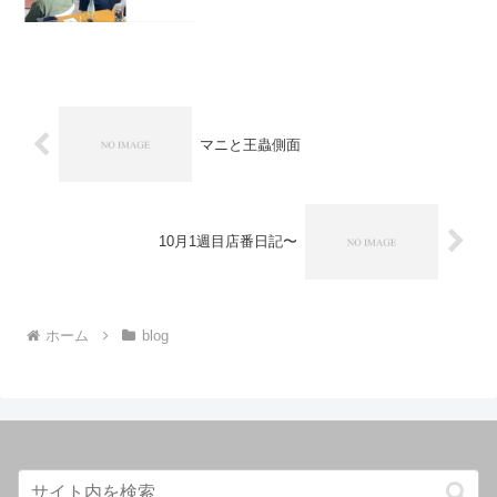
業以外の時間帯...
マニと王蟲側面
10月1週目店番日記〜
ホーム
blog