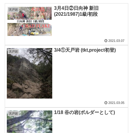
3月4日②日向神 新旧
天戸岩
(2021/1987)1級/初段
2021.03.07
3/4①天戸岩 (tkt,project初登)
天戸岩
2021.03.05
1/18 谷の岩(ボルダーとして)
天戸岩