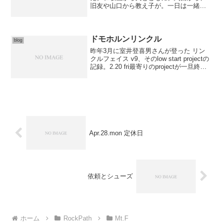
旧友や山口から教え子が。一日は一緒に
岩に行くことが出来た。この日を一番楽
しみにしていた仲間は、前日のあまりに
楽しい飲み会ではっちゃけすぎ二日酔い
で午後から合流……tak...
ドモホルンリンクル
blog
昨年3月に室井登喜男さんが登った リン
クルフェイス v9、そのlow start projectの
記録。2.20 fri最寄りのprojectが一旦終了
したので、シーズンの締めに放置気味の
ラインを回収していくことに。1本目は先
に述べたリンク...
Apr.28.mon 定休日
依頼とシューズ
ホーム
RockPath
Mt.F