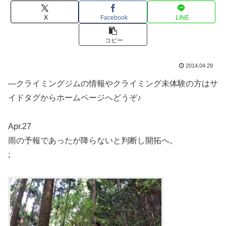
X
Facebook
LINE
コピー
2014.04.29
—クライミングジムの情報やクライミング未体験の方はサ
イドタグからホームページへどうぞ♪
Apr.27
雨の予報であったが降らないと判断し開拓へ。
;