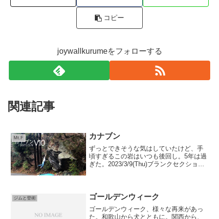
コピー
joywallkurumeをフォローする
関連記事
カナブン
Mt.F
ずっとできそうな気はしていたけど、手
頃すぎるこの岩はいつも後回し。5年は過
ぎた。2023/3/9(Thu)ブランクセクション
の一手は、読み通りマニアックなヒール
フックで解決することができた。後半は
「燃える親分」パート、落ちはするけど
大丈夫。...
ゴールデンウィーク
ジムと登術
ゴールデンウィーク、様々な再来があっ
た。和歌山から犬とともに。関西から、