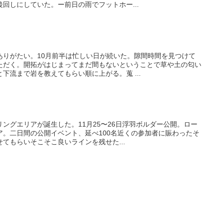
回しにしていた。ー前日の雨でフットホー...
ありがたい。10月前半は忙しい日が続いた。隙間時間を見つけて
ただく。開拓がはじまってまだ間もないということで草や土の匂い
下流まで岩を教えてもらい順に上がる。蒐 ...
ングエリアが誕生した。11月25〜26日浮羽ボルダー公開。ロー
ア。二日間の公開イベント、延べ100名近くの参加者に賑わったそ
てもらいそこそこ良いラインを残せた...