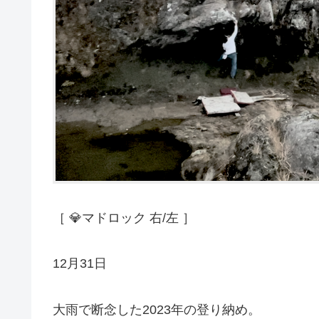
［ 💎マドロック 右/左 ］
12月31日
大雨で断念した2023年の登り納め。