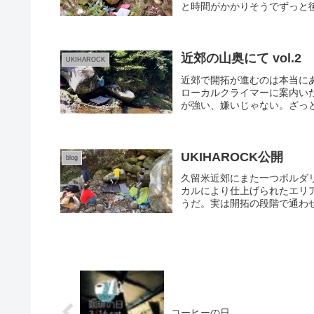
と時間がかかりそうでずっと後
近郊の山奥にて vol.2
UKIHAROCK
近郊で開拓が進むのは本当に
ローカルクライマーに案内い
が強い、嫌いじゃない。ざっと
UKIHAROCK公開
blog
久留米近郊にまた一つボルダリ
カルにより仕上げられたエリ
うだ。実は開拓の段階で通わせ
コーヒーの日