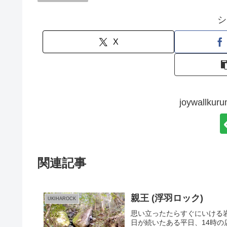
シ
X
joywall
関連記事
親王 (浮羽ロック)
UKIHAROCK
思い立ったたらすぐにいける
日が続いたある平日、14時