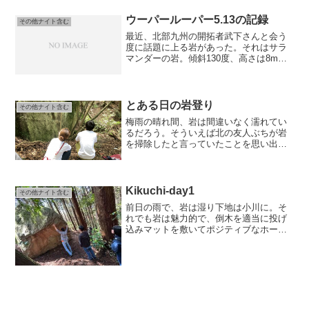
ウーパールーパー5.13の記録
その他ナイト含む
最近、北部九州の開拓者武下さんと会う
度に話題に上る岩があった。それはサラ
マンダーの岩。傾斜130度、高さは8m。
サラマンダーはその中央を走る弱点に沿
ったラインで、2005年武下さんがボルト
を打つ、その後初登させてもらった。去
年あたりから話題...
とある日の岩登り
その他ナイト含む
梅雨の晴れ間、岩は間違いなく濡れてい
るだろう。そういえば北の友人ぶちが岩
を掃除したと言っていたことを思い出し
た。早速連絡。6月17日くりと向かう。現
地でぶち達と合流し目当ての岩へ。その
岩は格好良いフェイスで、花崗岩ながら
弱点もそれなりにある...
Kikuchi-day1
その他ナイト含む
前日の雨で、岩は湿り下地は小川に。そ
れでも岩は魅力的で、倒木を適当に投げ
込みマットを敷いてポジティブなホール
ドを探しながら登る。かねてより噂に聞
いていた熊本の秘密基地にて。Day1
2023/5/1麓のコンビニで合流しそこから
車を走らせるこ...