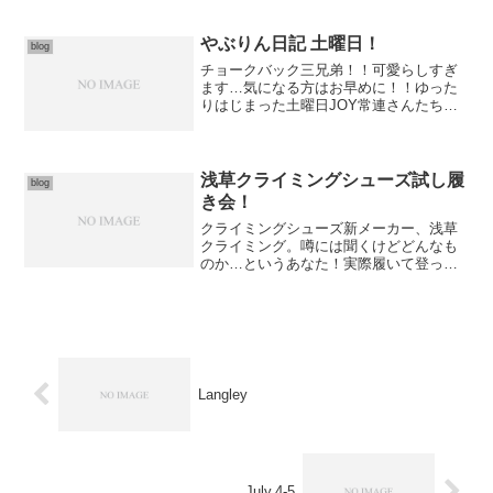
やぶりん日記 土曜日！
blog
チョークバック三兄弟！！可愛らしすぎ
ます…気になる方はお早めに！！ゆった
りはじまった土曜日JOY常連さんたちは
タワーのトレーニング課題や長ものをト
ライ！11月の課題だそうです午後からは
初心者の方にもたくさん来ていただき、
にぎわいました拍手や...
浅草クライミングシューズ試し履
blog
き会！
クライミングシューズ新メーカー、浅草
クライミング。噂には聞くけどどんなも
のか…というあなた！実際履いて登っ
て、試しちゃいましょ♪久留米店でもスタ
ート！(というより昨日からはじまってい
ます( ͡° ͜ʖ ͡°))レビューは…先入観を与えぬ
よう...
Langley
July.4-5