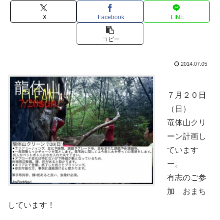
X
Facebook
LINE
コピー
2014.07.05
７月２０日
（日）
竜体山クリ
ーン計画し
ています
ー。
有志のご参
加 おまち
しています！